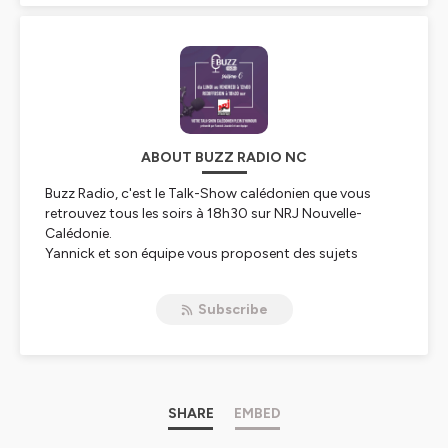
ABOUT BUZZ RADIO NC
Buzz Radio, c'est le Talk-Show calédonien que vous
retrouvez tous les soirs à 18h30 sur NRJ Nouvelle-
Calédonie.
Yannick et son équipe vous proposent des sujets
d'actualité, traités avec humour et bonne humeur !
Subscribe
Hébergé par Ausha. Visitez
ausha.co/politique-de-
confidentialite
pour plus d'informations.
SHARE
EMBED