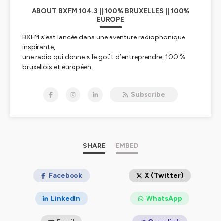
ABOUT BXFM 104.3 || 100% BRUXELLES || 100%
EUROPE
BXFM s’est lancée dans une aventure radiophonique
inspirante,
une radio qui donne « le goût d’entreprendre, 100 %
bruxellois et européen.
BXFM, par son existence et son action quotidienne
communique le goût
Subscribe
d’entreprendre aux auditeurs et confirme les liens
indissociables entre
Bruxelles et l’Europe.
L’esprit d’entreprendre est en effet essentiel au
développement de l’Europe
dans le cadre de toutes les transitions vers un monde
SHARE
EMBED
davantage articulé
autour de l’humain et de ses « soft skills ». L’Europe,
c’est aussi une diversité
Facebook
X (Twitter)
culturelle exceptionnelle que BXFM relaie auprès des
auditeurs qui vivent
LinkedIn
WhatsApp
l’impact de l’Europe au quotidien. Bruxelles est la
capitale européenne la plus