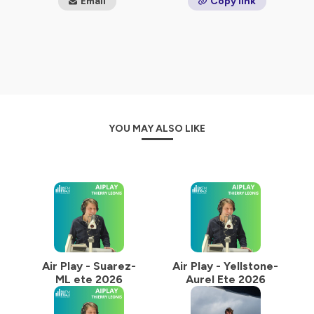
Email
Copy link
diversifiée avec un peu moins de 200 nationalités
représentées
Hébergé par Ausha. Visitez
ausha.co/politique-de-
confidentialite
pour plus d'informations.
YOU MAY ALSO LIKE
Air Play - Suarez-
Air Play - Yellstone-
ML ete 2026
Aurel Ete 2026