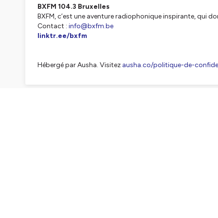
BXFM 104.3 Bruxelles
BXFM, c’est une aventure radiophonique inspirante, qui do
Contact :
info@bxfm.be
linktr.ee/bxfm
Hébergé par Ausha. Visitez
ausha.co/politique-de-confiden