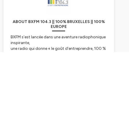
ABOUT BXFM 104.3 || 100% BRUXELLES || 100%
EUROPE
BXFM s’est lancée dans une aventure radiophonique
inspirante,
une radio qui donne « le goût d’entreprendre, 100 %
bruxellois et européen.
BXFM, par son existence et son action quotidienne
communique le goût
Subscribe
d’entreprendre aux auditeurs et confirme les liens
indissociables entre
Bruxelles et l’Europe.
L’esprit d’entreprendre est en effet essentiel au
développement de l’Europe
dans le cadre de toutes les transitions vers un
monde davantage articulé
autour de l’humain et de ses « soft skills ». L’Europe,
c’est aussi une diversité
culturelle exceptionnelle que BXFM relaie auprès des