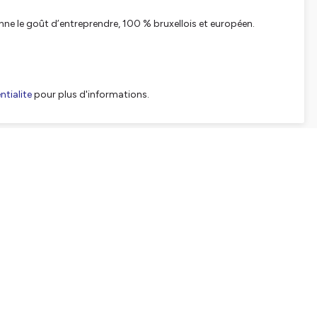
nne le goût d’entreprendre, 100 % bruxellois et européen.
tialite
pour plus d'informations.
SHARE
EMBED
Facebook
X (Twitter)
LinkedIn