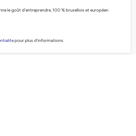
nne le goût d’entreprendre, 100 % bruxellois et européen.
tialite
pour plus d'informations.
SHARE
EMBED
Facebook
X (Twitter)
LinkedIn