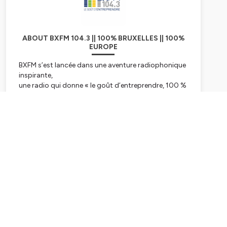
ABOUT BXFM 104.3 || 100% BRUXELLES || 100%
EUROPE
BXFM s’est lancée dans une aventure radiophonique
inspirante,
une radio qui donne « le goût d’entreprendre, 100 %
bruxellois et européen.
BXFM, par son existence et son action quotidienne
communique le goût
Subscribe
d’entreprendre aux auditeurs et confirme les liens
indissociables entre
Bruxelles et l’Europe.
L’esprit d’entreprendre est en effet essentiel au
développement de l’Europe
dans le cadre de toutes les transitions vers un
monde davantage articulé
autour de l’humain et de ses « soft skills ». L’Europe,
c’est aussi une diversité
culturelle exceptionnelle que BXFM relaie auprès des