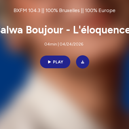
BXFM 104.3 || 100% Bruxelles || 100% Europe
Salwa Boujour - L'éloquence
04min | 04/24/2026
PLAY