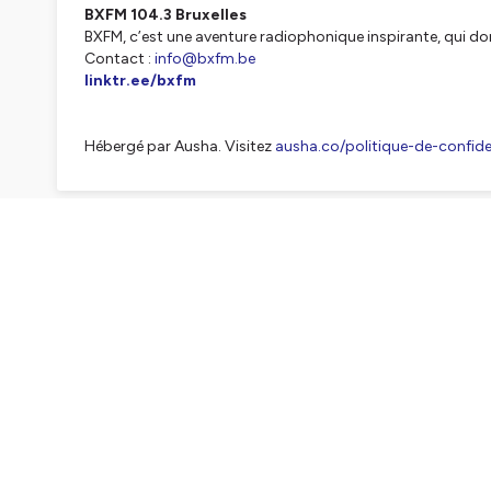
BXFM 104.3 Bruxelles
BXFM, c’est une aventure radiophonique inspirante, qui do
Contact :
info@bxfm.be
linktr.ee/bxfm
Hébergé par Ausha. Visitez
ausha.co/politique-de-confiden