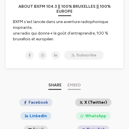
ABOUT BXFM 104.3 || 100% BRUXELLES || 100%
EUROPE
BXFM s’est lancée dans une aventure radiophonique
inspirante,
une radio qui donne « le goût d’entreprendre, 100 %
bruxellois et européen.
BXFM, par son existence et son action quotidienne
communique le goût
Subscribe
d’entreprendre aux auditeurs et confirme les liens
indissociables entre
Bruxelles et l’Europe.
L’esprit d’entreprendre est en effet essentiel au
développement de l’Europe
dans le cadre de toutes les transitions vers un monde
SHARE
EMBED
davantage articulé
autour de l’humain et de ses « soft skills ». L’Europe,
c’est aussi une diversité
Facebook
X (Twitter)
culturelle exceptionnelle que BXFM relaie auprès des
auditeurs qui vivent
LinkedIn
WhatsApp
l’impact de l’Europe au quotidien. Bruxelles est la
capitale européenne la plus