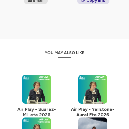
Email
Copy link
diversifiée avec un peu moins de 200 nationalités
représentées
Hébergé par Ausha. Visitez
ausha.co/politique-de-
confidentialite
pour plus d'informations.
YOU MAY ALSO LIKE
Air Play - Suarez-
Air Play - Yellstone-
ML ete 2026
Aurel Ete 2026