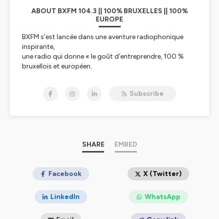
ABOUT BXFM 104.3 || 100% BRUXELLES || 100%
EUROPE
BXFM s’est lancée dans une aventure radiophonique
inspirante,
une radio qui donne « le goût d’entreprendre, 100 %
bruxellois et européen.
BXFM, par son existence et son action quotidienne
communique le goût
Subscribe
d’entreprendre aux auditeurs et confirme les liens
indissociables entre
Bruxelles et l’Europe.
L’esprit d’entreprendre est en effet essentiel au
développement de l’Europe
dans le cadre de toutes les transitions vers un monde
SHARE
EMBED
davantage articulé
autour de l’humain et de ses « soft skills ». L’Europe,
c’est aussi une diversité
Facebook
X (Twitter)
culturelle exceptionnelle que BXFM relaie auprès des
auditeurs qui vivent
LinkedIn
WhatsApp
l’impact de l’Europe au quotidien. Bruxelles est la
capitale européenne la plus