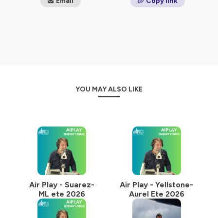
Email
Copy link
diversifiée avec un peu moins de 200 nationalités
représentées
Hébergé par Ausha. Visitez
ausha.co/politique-de-
confidentialite
pour plus d'informations.
YOU MAY ALSO LIKE
Air Play - Suarez-
Air Play - Yellstone-
ML ete 2026
Aurel Ete 2026