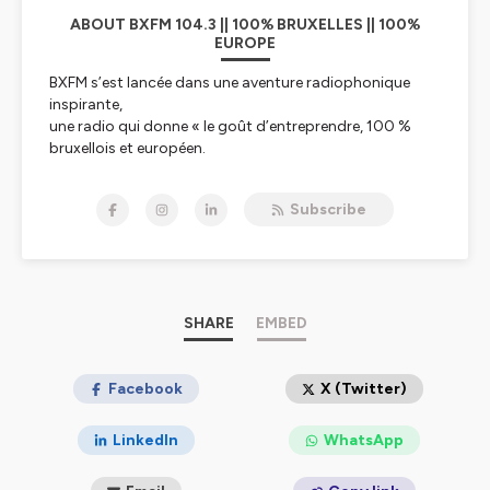
ABOUT BXFM 104.3 || 100% BRUXELLES || 100%
EUROPE
BXFM s’est lancée dans une aventure radiophonique
inspirante,
une radio qui donne « le goût d’entreprendre, 100 %
bruxellois et européen.
BXFM, par son existence et son action quotidienne
communique le goût
Subscribe
d’entreprendre aux auditeurs et confirme les liens
indissociables entre
Bruxelles et l’Europe.
L’esprit d’entreprendre est en effet essentiel au
développement de l’Europe
dans le cadre de toutes les transitions vers un monde
SHARE
EMBED
davantage articulé
autour de l’humain et de ses « soft skills ». L’Europe,
c’est aussi une diversité
Facebook
X (Twitter)
culturelle exceptionnelle que BXFM relaie auprès des
auditeurs qui vivent
LinkedIn
WhatsApp
l’impact de l’Europe au quotidien. Bruxelles est la
capitale européenne la plus