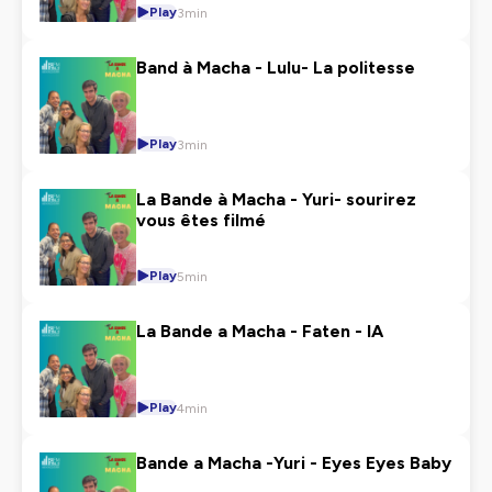
Play
3min
Band à Macha - Lulu- La politesse
Play
3min
La Bande à Macha - Yuri- sourirez
vous êtes filmé
Play
5min
La Bande a Macha - Faten - IA
Play
4min
Bande a Macha -Yuri - Eyes Eyes Baby