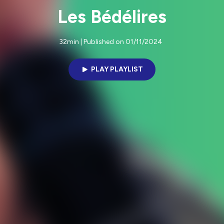
Les Bédélires
32min | Published on 01/11/2024
PLAY PLAYLIST