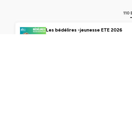
110
Les bédélires -jeunesse ETE 2026
3min
Play
Les bédélires - Personnalités
3min
Play
Les bédélires
3min
Play