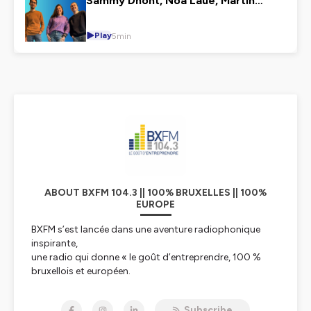
Sammy Dhont, Noa Laue, Martin
Bastien - Génération Z
Play
5min
ABOUT BXFM 104.3 || 100% BRUXELLES || 100%
EUROPE
BXFM s’est lancée dans une aventure radiophonique
inspirante,
une radio qui donne « le goût d’entreprendre, 100 %
bruxellois et européen.
BXFM, par son existence et son action quotidienne
communique le goût
Subscribe