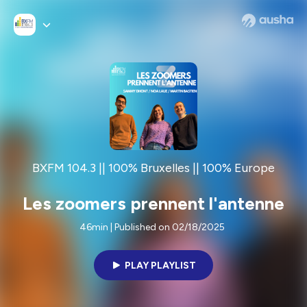
BXFM 104.3 || 100% Bruxelles || 100% Europe
Les zoomers prennent l'antenne
46min | Published on 02/18/2025
PLAY PLAYLIST