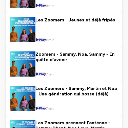
Play
8min
Les Zoomers - Jeunes et déjà fripés
Play
8min
Zoomers - Sammy, Noa, Sammy - En
quête d'avenir
Play
7min
Les Zoomers - Sammy, Martin et Noa
- Une génération qui bosse (déjà)
Play
7min
Les Zoomers prennent l'antenne -