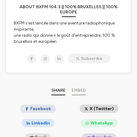
ABOUT BXFM 104.3 || 100% BRUXELLES || 100%
EUROPE
BXFM s’est lancée dans une aventure radiophonique
inspirante,
une radio qui donne « le goût d’entreprendre, 100 %
bruxellois et européen.
BXFM, par son existence et son action quotidienne
communique le goût
Subscribe
d’entreprendre aux auditeurs et confirme les liens
indissociables entre
Bruxelles et l’Europe.
L’esprit d’entreprendre est en effet essentiel au
développement de l’Europe
dans le cadre de toutes les transitions vers un monde
SHARE
EMBED
davantage articulé
autour de l’humain et de ses « soft skills ». L’Europe,
c’est aussi une diversité
Facebook
X (Twitter)
culturelle exceptionnelle que BXFM relaie auprès des
auditeurs qui vivent
LinkedIn
WhatsApp
l’impact de l’Europe au quotidien. Bruxelles est la
capitale européenne la plus