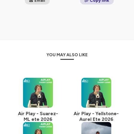
Email
Copy link
diversifiée avec un peu moins de 200 nationalités
représentées
Hébergé par Ausha. Visitez
ausha.co/politique-de-
confidentialite
pour plus d'informations.
YOU MAY ALSO LIKE
Air Play - Suarez-
Air Play - Yellstone-
ML ete 2026
Aurel Ete 2026