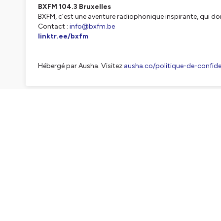
BXFM 104.3 Bruxelles
BXFM, c’est une aventure radiophonique inspirante, qui do
Contact :
info@bxfm.be
linktr.ee/bxfm
Hébergé par Ausha. Visitez
ausha.co/politique-de-confiden