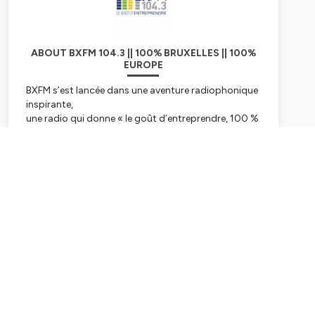
ABOUT BXFM 104.3 || 100% BRUXELLES || 100%
EUROPE
BXFM s’est lancée dans une aventure radiophonique
inspirante,
une radio qui donne « le goût d’entreprendre, 100 %
bruxellois et européen.
BXFM, par son existence et son action quotidienne
communique le goût
Subscribe
d’entreprendre aux auditeurs et confirme les liens
indissociables entre
Bruxelles et l’Europe.
L’esprit d’entreprendre est en effet essentiel au
développement de l’Europe
dans le cadre de toutes les transitions vers un
monde davantage articulé
autour de l’humain et de ses « soft skills ». L’Europe,
c’est aussi une diversité
culturelle exceptionnelle que BXFM relaie auprès des