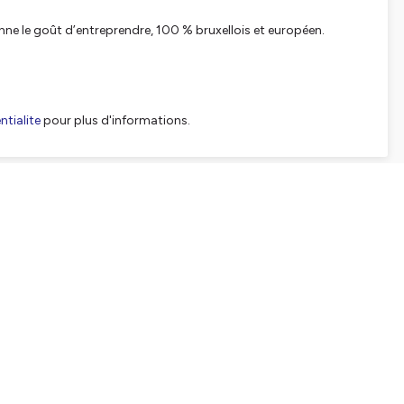
nne le goût d’entreprendre, 100 % bruxellois et européen.
tialite
pour plus d'informations.
SHARE
EMBED
Facebook
X (Twitter)
LinkedIn