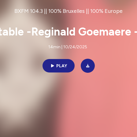
BXFM 104.3 || 100% Bruxelles || 100% Europe
able -Reginald Goemaere -
14min | 10/24/2025
PLAY