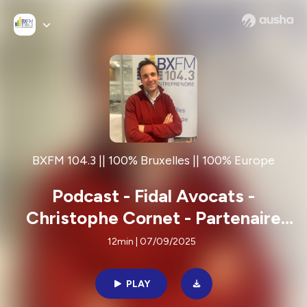
BXFM 104.3 || 100% Bruxelles || 100% Europe
Podcast - Fidal Avocats -
Christophe Cornet - Partenaire
Beci
12min | 07/09/2025
PLAY