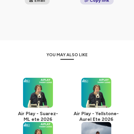
Email
Copy link
diversifiée avec un peu moins de 200 nationalités
représentées
Hébergé par Ausha. Visitez
ausha.co/politique-de-
confidentialite
pour plus d'informations.
YOU MAY ALSO LIKE
Air Play - Suarez-
Air Play - Yellstone-
ML ete 2026
Aurel Ete 2026