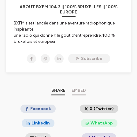
ABOUT BXFM 104.3 || 100% BRUXELLES || 100%
EUROPE
BXFM s’est lancée dans une aventure radiophonique
inspirante,
une radio qui donne « le goût d’entreprendre, 100 %
bruxellois et européen.
BXFM, par son existence et son action quotidienne
communique le goût
Subscribe
d’entreprendre aux auditeurs et confirme les liens
indissociables entre
Bruxelles et l’Europe.
L’esprit d’entreprendre est en effet essentiel au
développement de l’Europe
dans le cadre de toutes les transitions vers un monde
SHARE
EMBED
davantage articulé
autour de l’humain et de ses « soft skills ». L’Europe,
c’est aussi une diversité
Facebook
X (Twitter)
culturelle exceptionnelle que BXFM relaie auprès des
auditeurs qui vivent
LinkedIn
WhatsApp
l’impact de l’Europe au quotidien. Bruxelles est la
capitale européenne la plus