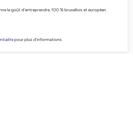
nne le goût d’entreprendre, 100 % bruxellois et européen.
tialite
pour plus d'informations.
SHARE
EMBED
Facebook
X (Twitter)
LinkedIn