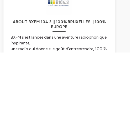
ABOUT BXFM 104.3 || 100% BRUXELLES || 100%
EUROPE
BXFM s’est lancée dans une aventure radiophonique
inspirante,
une radio qui donne « le goût d’entreprendre, 100 %
bruxellois et européen.
BXFM, par son existence et son action quotidienne
communique le goût
Subscribe
d’entreprendre aux auditeurs et confirme les liens
indissociables entre
Bruxelles et l’Europe.
L’esprit d’entreprendre est en effet essentiel au
développement de l’Europe
dans le cadre de toutes les transitions vers un
monde davantage articulé
autour de l’humain et de ses « soft skills ». L’Europe,
c’est aussi une diversité
culturelle exceptionnelle que BXFM relaie auprès des