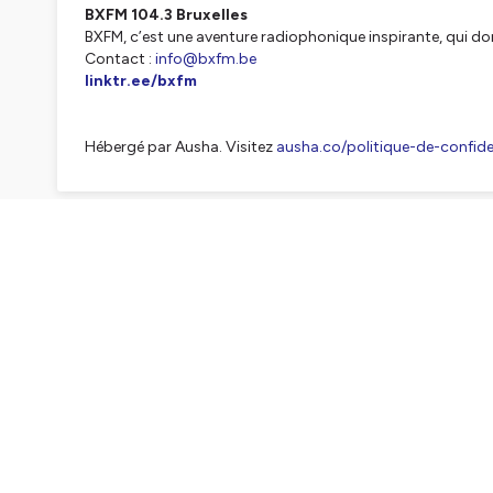
BXFM 104.3 Bruxelles
BXFM, c’est une aventure radiophonique inspirante, qui do
Contact :
info@bxfm.be
linktr.ee/bxfm
Hébergé par Ausha. Visitez
ausha.co/politique-de-confiden