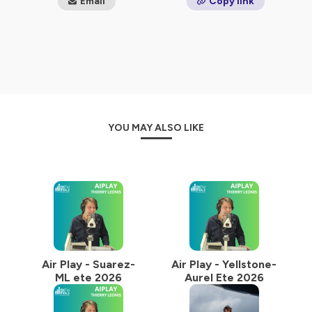
Email
Copy link
diversifiée avec un peu moins de 200 nationalités
représentées
Hébergé par Ausha. Visitez
ausha.co/politique-de-
confidentialite
pour plus d'informations.
YOU MAY ALSO LIKE
Air Play - Suarez-
Air Play - Yellstone-
ML ete 2026
Aurel Ete 2026