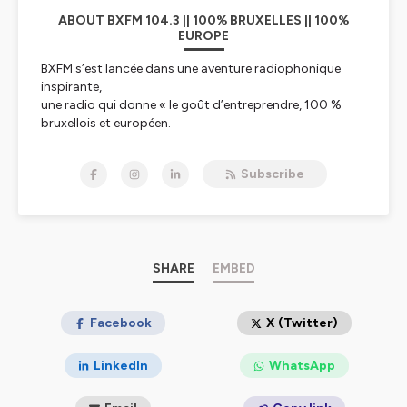
ABOUT BXFM 104.3 || 100% BRUXELLES || 100%
EUROPE
BXFM s’est lancée dans une aventure radiophonique
inspirante,
une radio qui donne « le goût d’entreprendre, 100 %
bruxellois et européen.
BXFM, par son existence et son action quotidienne
communique le goût
Subscribe
d’entreprendre aux auditeurs et confirme les liens
indissociables entre
Bruxelles et l’Europe.
L’esprit d’entreprendre est en effet essentiel au
développement de l’Europe
dans le cadre de toutes les transitions vers un monde
SHARE
EMBED
davantage articulé
autour de l’humain et de ses « soft skills ». L’Europe,
c’est aussi une diversité
Facebook
X (Twitter)
culturelle exceptionnelle que BXFM relaie auprès des
auditeurs qui vivent
LinkedIn
WhatsApp
l’impact de l’Europe au quotidien. Bruxelles est la
capitale européenne la plus