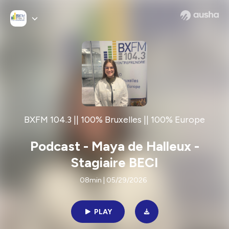
BXFM 104.3 || 100% Bruxelles || 100% Europe
Podcast - Maya de Halleux -
Stagiaire BECI
08min | 05/29/2026
PLAY