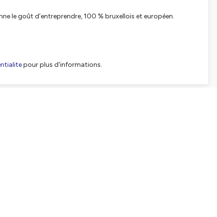
nne le goût d’entreprendre, 100 % bruxellois et européen.
tialite
pour plus d'informations.
SHARE
EMBED
Facebook
X (Twitter)
LinkedIn