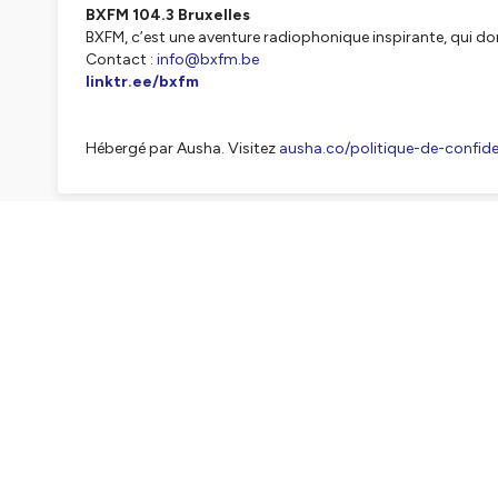
BXFM 104.3 Bruxelles
BXFM, c’est une aventure radiophonique inspirante, qui do
Contact :
info@bxfm.be
linktr.ee/bxfm
Hébergé par Ausha. Visitez
ausha.co/politique-de-confiden