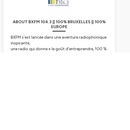
ABOUT BXFM 104.3 || 100% BRUXELLES || 100%
EUROPE
BXFM s’est lancée dans une aventure radiophonique
inspirante,
une radio qui donne « le goût d’entreprendre, 100 %
bruxellois et européen.
BXFM, par son existence et son action quotidienne
communique le goût
Subscribe
d’entreprendre aux auditeurs et confirme les liens
indissociables entre
Bruxelles et l’Europe.
L’esprit d’entreprendre est en effet essentiel au
développement de l’Europe
dans le cadre de toutes les transitions vers un
monde davantage articulé
autour de l’humain et de ses « soft skills ». L’Europe,
c’est aussi une diversité
culturelle exceptionnelle que BXFM relaie auprès des