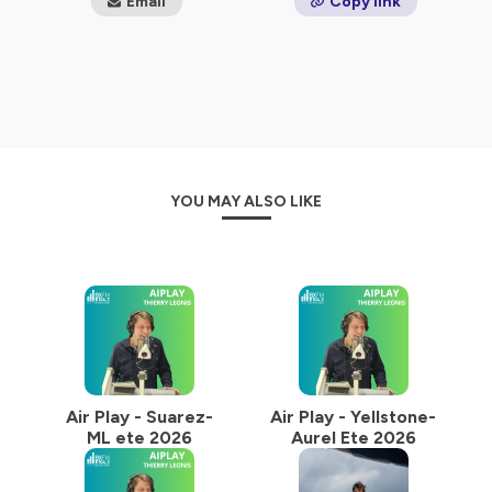
Email
Copy link
diversifiée avec un peu moins de 200 nationalités
représentées
Hébergé par Ausha. Visitez
ausha.co/politique-de-
confidentialite
pour plus d'informations.
YOU MAY ALSO LIKE
Air Play - Suarez-
Air Play - Yellstone-
ML ete 2026
Aurel Ete 2026