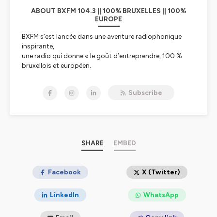
ABOUT BXFM 104.3 || 100% BRUXELLES || 100%
EUROPE
BXFM s’est lancée dans une aventure radiophonique
inspirante,
une radio qui donne « le goût d’entreprendre, 100 %
bruxellois et européen.
BXFM, par son existence et son action quotidienne
communique le goût
Subscribe
d’entreprendre aux auditeurs et confirme les liens
indissociables entre
Bruxelles et l’Europe.
L’esprit d’entreprendre est en effet essentiel au
développement de l’Europe
dans le cadre de toutes les transitions vers un monde
SHARE
EMBED
davantage articulé
autour de l’humain et de ses « soft skills ». L’Europe,
c’est aussi une diversité
Facebook
X (Twitter)
culturelle exceptionnelle que BXFM relaie auprès des
auditeurs qui vivent
LinkedIn
WhatsApp
l’impact de l’Europe au quotidien. Bruxelles est la
capitale européenne la plus