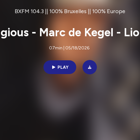
BXFM 104.3 || 100% Bruxelles || 100% Europe
gious - Marc de Kegel - Li
07min | 05/18/2026
PLAY