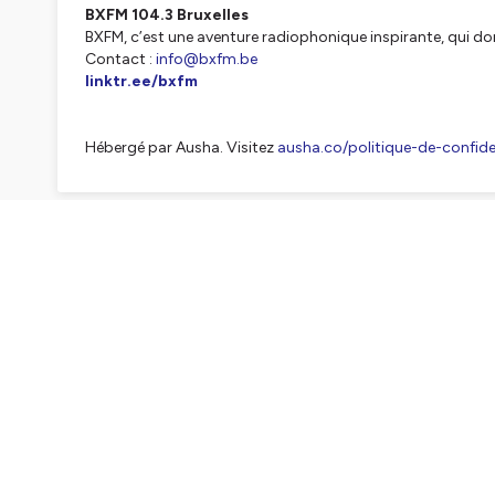
BXFM 104.3 Bruxelles
BXFM, c’est une aventure radiophonique inspirante, qui do
Contact :
info@bxfm.be
linktr.ee/bxfm
Hébergé par Ausha. Visitez
ausha.co/politique-de-confiden