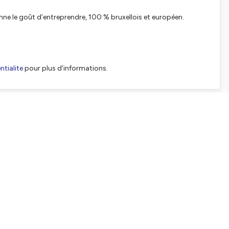
nne le goût d’entreprendre, 100 % bruxellois et européen.
tialite
pour plus d'informations.
SHARE
EMBED
Facebook
X (Twitter)
LinkedIn