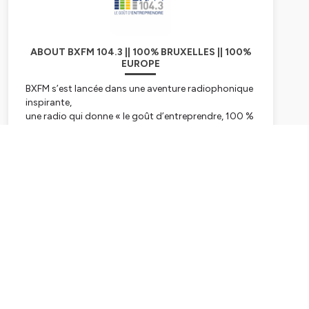
ABOUT BXFM 104.3 || 100% BRUXELLES || 100%
EUROPE
BXFM s’est lancée dans une aventure radiophonique
inspirante,
une radio qui donne « le goût d’entreprendre, 100 %
bruxellois et européen.
BXFM, par son existence et son action quotidienne
communique le goût
Subscribe
d’entreprendre aux auditeurs et confirme les liens
indissociables entre
Bruxelles et l’Europe.
L’esprit d’entreprendre est en effet essentiel au
développement de l’Europe
dans le cadre de toutes les transitions vers un
monde davantage articulé
autour de l’humain et de ses « soft skills ». L’Europe,
c’est aussi une diversité
culturelle exceptionnelle que BXFM relaie auprès des