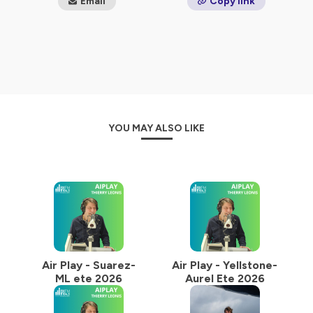
Email
Copy link
diversifiée avec un peu moins de 200 nationalités
représentées
Hébergé par Ausha. Visitez
ausha.co/politique-de-
confidentialite
pour plus d'informations.
YOU MAY ALSO LIKE
Air Play - Suarez-
Air Play - Yellstone-
ML ete 2026
Aurel Ete 2026