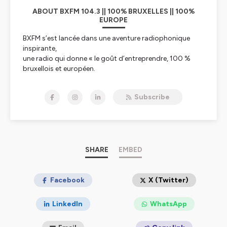
ABOUT BXFM 104.3 || 100% BRUXELLES || 100%
EUROPE
BXFM s’est lancée dans une aventure radiophonique
inspirante,
une radio qui donne « le goût d’entreprendre, 100 %
bruxellois et européen.
BXFM, par son existence et son action quotidienne
communique le goût
Subscribe
d’entreprendre aux auditeurs et confirme les liens
indissociables entre
Bruxelles et l’Europe.
L’esprit d’entreprendre est en effet essentiel au
développement de l’Europe
dans le cadre de toutes les transitions vers un monde
SHARE
EMBED
davantage articulé
autour de l’humain et de ses « soft skills ». L’Europe,
c’est aussi une diversité
Facebook
X (Twitter)
culturelle exceptionnelle que BXFM relaie auprès des
auditeurs qui vivent
LinkedIn
WhatsApp
l’impact de l’Europe au quotidien. Bruxelles est la
capitale européenne la plus