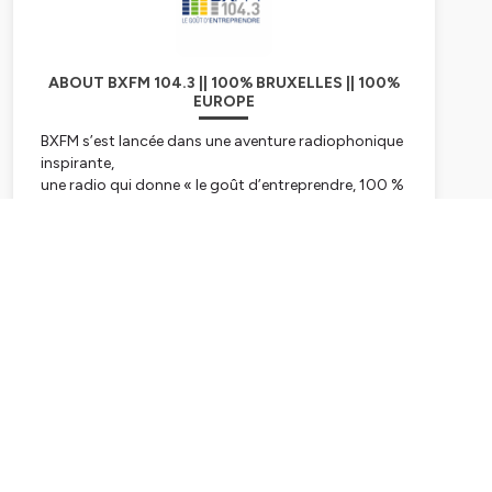
ABOUT BXFM 104.3 || 100% BRUXELLES || 100%
EUROPE
BXFM s’est lancée dans une aventure radiophonique
inspirante,
une radio qui donne « le goût d’entreprendre, 100 %
bruxellois et européen.
BXFM, par son existence et son action quotidienne
communique le goût
Subscribe
d’entreprendre aux auditeurs et confirme les liens
indissociables entre
Bruxelles et l’Europe.
L’esprit d’entreprendre est en effet essentiel au
développement de l’Europe
dans le cadre de toutes les transitions vers un
monde davantage articulé
autour de l’humain et de ses « soft skills ». L’Europe,
c’est aussi une diversité
culturelle exceptionnelle que BXFM relaie auprès des