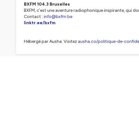
BXFM 104.3 Bruxelles
BXFM, c’est une aventure radiophonique inspirante, qui do
Contact :
info@bxfm.be
linktr.ee/bxfm
Hébergé par Ausha. Visitez
ausha.co/politique-de-confiden