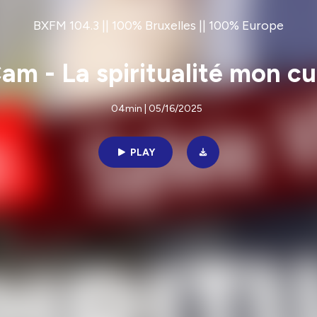
BXFM 104.3 || 100% Bruxelles || 100% Europe
m - La spiritualité mon cu
04min | 05/16/2025
PLAY