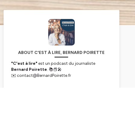
ABOUT C'EST À LIRE, BERNARD POIRETTE
"C'est à lire"
est un podcast du journaliste
Bernard Poirette
. 📚📕🎤
✉️ contact@BernardPoirette.fr
Un nouvel épisode est mis en ligne tous les
vendredis.
Subscribe
www.BernardPoirette.fr
© Bernard Poirette / MUSIC EVENT 2026
Hébergé par Ausha. Visitez
ausha.co/politique-de-