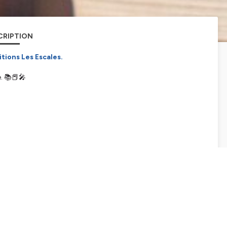
CRIPTION
itions Les Escales.
e. 📚📕🎤
l Music]