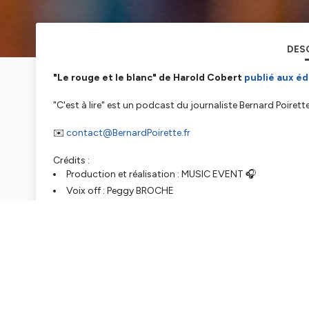
DES
"Le rouge et le blanc" de Harold Cobert
publié aux éd
"C'est à lire" est un podcast du journaliste Bernard Poirett
✉️
contact@BernardPoirette.fr
Crédits :
Production et réalisation :
MUSIC EVENT
🎧
Voix off :
Peggy BROCHE
Design image :
Alicia SHORJIAN
Musique : "Executive Suite" de
Frédéric VITANI
[Universa
www.BernardPoirette.fr
© Bernard Poirette / MUSIC EVENT 2024