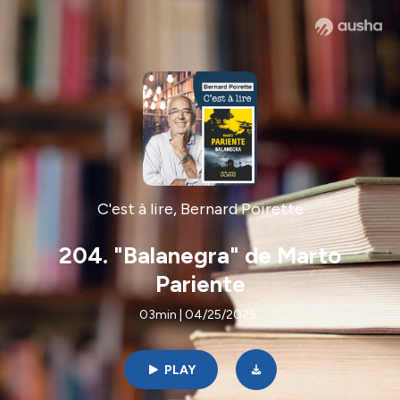
C'est à lire, Bernard Poirette
204. "Balanegra" de Marto
Pariente
03min | 04/25/2025
PLAY