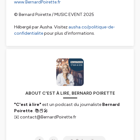
www.BernardPoirette.fr
© Bernard Poirette / MUSIC EVENT 2025
Hébergé par Ausha. Visitez
ausha.co/politique-de-
confidentialite
pour plus d'informations.
ABOUT C'EST À LIRE, BERNARD POIRETTE
"C'est à lire"
est un podcast du journaliste
Bernard
Poirette
. 📚📕🎤
✉️ contact@BernardPoirette.fr
Un nouvel épisode est mis en ligne tous les vendredis.