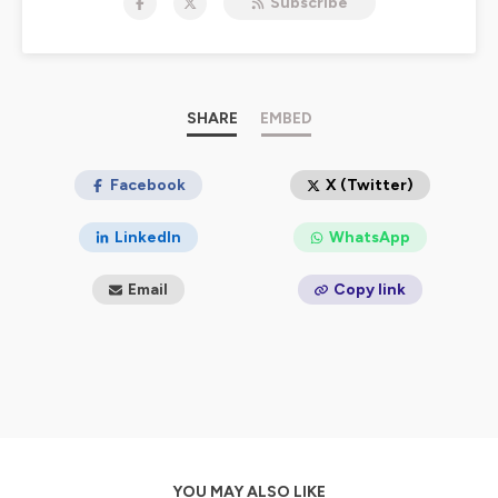
Subscribe
www.BernardPoirette.fr
© Bernard Poirette / MUSIC EVENT 2026
Hébergé par Ausha. Visitez
ausha.co/politique-de-
confidentialite
pour plus d'informations.
SHARE
EMBED
Facebook
X (Twitter)
LinkedIn
WhatsApp
Email
Copy link
YOU MAY ALSO LIKE