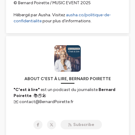
© Bernard Poirette / MUSIC EVENT 2025
Hébergé par Ausha. Visitez
ausha.co/politique-de-
confidentialite
pour plus d'informations.
ABOUT C'EST À LIRE, BERNARD POIRETTE
"C'est à lire"
est un podcast du journaliste
Bernard
Poirette
. 📚📕🎤
✉️ contact@BernardPoirette.fr
Un nouvel épisode est mis en ligne tous les vendredis.
Subscribe
www.BernardPoirette.fr