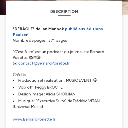
DESCRIPTION
"DÉBÂCLE" de Ian Manook
publié aux éditions
Paulsen.
Nombre de pages : 371 pages
"C'est à lire" est un podcast du journaliste Bernard
Poirette. 📚📕🎤
✉️
contact@BernardPoirette.fr
Crédits :
Production et réalisation :
MUSIC EVENT
🎧
Voix off :
Peggy BROCHE
Design image :
Alicia SHORJIAN
Musique : "Executive Suite" de
Frédéric VITANI
[Universal Music]
www.BernardPoirette.fr