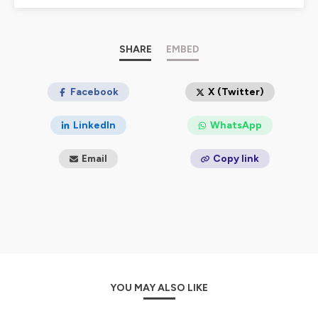
© Bernard Poirette / MUSIC EVENT 2026
Hébergé par Ausha. Visitez
ausha.co/politique-de-
confidentialite
pour plus d'informations.
SHARE
EMBED
Facebook
X (Twitter)
LinkedIn
WhatsApp
Email
Copy link
YOU MAY ALSO LIKE