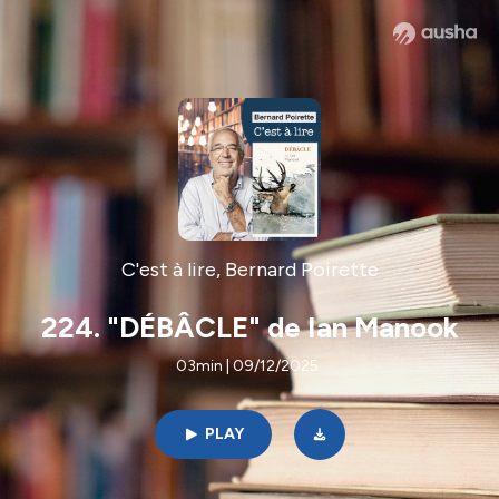
C'est à lire, Bernard Poirette
224. "DÉBÂCLE" de Ian Manook
03min | 09/12/2025
PLAY