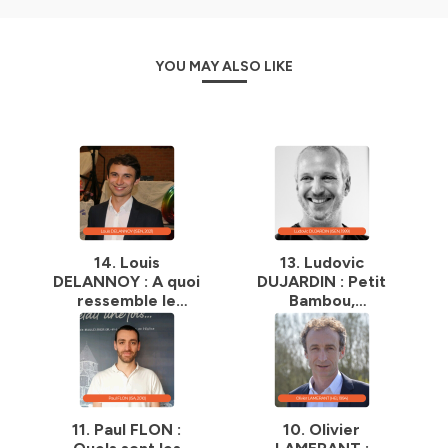
YOU MAY ALSO LIKE
14. Louis
13. Ludovic
DELANNOY : A quoi
DUJARDIN : Petit
ressemble le
Bambou,
quotidien d'un
l'application de
développeur au
méditation à avoir
sein d'une startup ?
sur son téléphone ?
11. Paul FLON :
10. Olivier