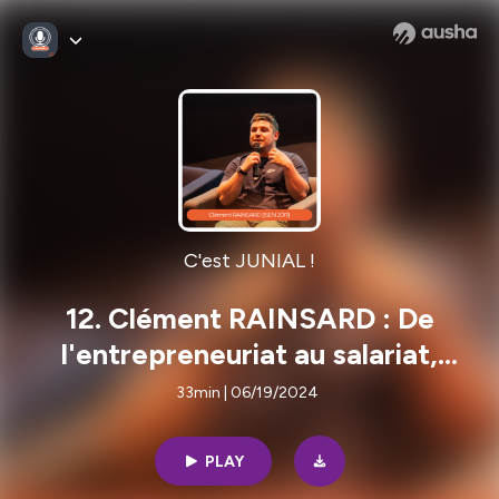
C'est JUNIAL !
12. Clément RAINSARD : De
l'entrepreneuriat au salariat,
comment naviguer entre deux
33min | 06/19/2024
mondes ?
PLAY