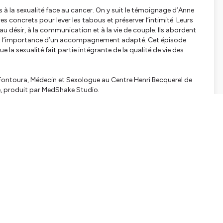
s à la sexualité face au cancer. On y suit le témoignage d’Anne
s concrets pour lever les tabous et préserver l’intimité. Leurs
 au désir, à la communication et à la vie de couple. Ils abordent
ité et l’importance d’un accompagnement adapté. Cet épisode
la sexualité fait partie intégrante de la qualité de vie des
 Fontoura, Médecin et Sexologue au Centre Henri Becquerel de
e, produit par MedShake Studio.
tialite
pour plus d'informations.
SHARE
EMBED
Facebook
X (Twitter)
LinkedIn