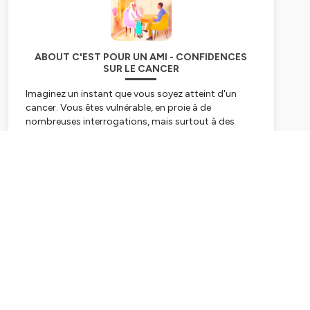
ABOUT C'EST POUR UN AMI - CONFIDENCES
SUR LE CANCER
Imaginez un instant que vous soyez atteint d'un
cancer. Vous êtes vulnérable, en proie à de
nombreuses interrogations, mais surtout à des
tabous. Ces tabous que l'on garde pour soi, par
pudeur ou par gêne.
Subscribe
Et si tout était différent ? Et si vous aviez la
possibilité de poser toutes vos questions ? Et si,
vous aviez enfin des réponses ? Voilà le pari qu’à
relevé Anne, journaliste reporter qui a eu un cancer.
Elle a décidé de prendre son stylo, non plus pour
décrire le monde autour d’elle, mais pour partir à la
rencontre de professionnels de santé. Tout ce
qu’elle n’a pas osé demandé à l'époque, elle l’aborde
aujourd’hui sans tabou. Son but : laisser une trace