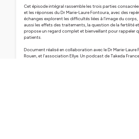
Cet épisode intégral rassemble les trois parties consacrée
et les réponses du Dr Marie-Laure Fontoura, avec des repère
échanges explorent les difficultés liées à l’image du corps,
aussi les effets des traitements, la question de la fertil
propose un regard complet et bienveillant pour rappeler que 
patients.
Document réalisé en collaboration avec le Dr Marie-Laure
Rouen, et l’association Ellye. Un podcast de Takeda Franc
EXA/FR/ADCE/0387 - NOVEMBRE 2024
Hébergé par Ausha. Visitez
ausha.co/politique-de-confiden