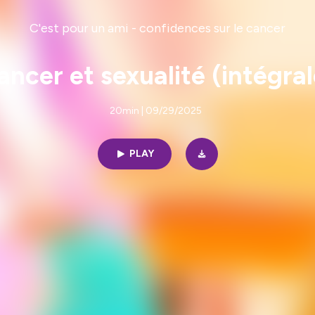
C'est pour un ami - confidences sur le cancer
ancer et sexualité (intégral
20min | 09/29/2025
PLAY