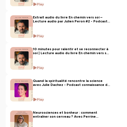
Play
Hébergé par Ausha. Visitez
ausha.co/politique-de-
confidentialite
pour plus d'informations.
Extrait audio du livre En chemin vers soi –
Lecture audio par Julien Peron #2 - Podcast
Développement personnel
Play
10 minutes pour ralentir et se reconnecter à
soi | Lecture audio du livre En chemin vers soi
- Julien Peron -Podcast Développement
personnel
Play
Quand la spiritualité rencontre la science
avec Julie Dachez - Podcast connaissance de
soi
Play
Neurosciences et bonheur : comment
entraîner son cerveau ? Avec Perrine
Jeangirard - Podcast développement
personnel