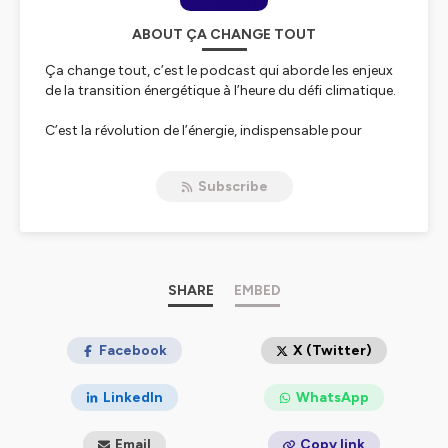
ABOUT ÇA CHANGE TOUT
Ça change tout, c’est le podcast qui aborde les enjeux
de la transition énergétique à l’heure du défi climatique.
C’est la révolution de l’énergie, indispensable pour
réduire l’impact de l’activité humaine sur le
réchauffement du climat, qui est au cœur de cette série.
Subscribe
Comprendre les bouleversements, technologiques,
économiques et géopolitiques en matière d’énergie
voilà ce que nous vous proposons.
Pourquoi il y a urgence à modifier nos stratégies
énergétiques ? Comment faire pour atteindre la
neutralité carbone ? Comment produire une électricité
SHARE
EMBED
plus propre, partout ?
Autant de questions que nous traitons ici avec des
Facebook
X (Twitter)
invités prestigieux, experts reconnus et personnalités
engagées dans l’observation et la préservation de la
LinkedIn
WhatsApp
planète, au micro des journalistes Thierry Keller et
Laurence Garcia.
Email
Copy link