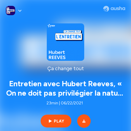
Ça change tout
Entretien avec Hubert Reeves, «
On ne doit pas privilégier la nature
sur les humains, on doit essayer
23min | 06/22/2021
de sauver les deux »
PLAY