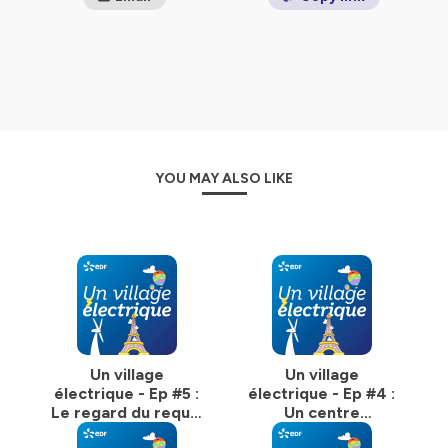
Un podcast proposé par EDF.
--
Direction éditoriale : EDF
Réalisation et production : HRCLS
Animation : Thierry Keller
Conseil éditorial et coordination : Havas Paris
Hébergé par Ausha. Visitez
ausha.co/politique-de-
YOU MAY ALSO LIKE
confidentialite
pour plus d'informations.
Un village
Un village
électrique - Ep #5 :
électrique - Ep #4 :
Le regard du requin
Un centre
blond
aquatique au top !