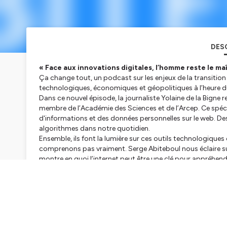
DES
« Face aux innovations digitales, l’homme reste le ma
Ça change tout, un podcast sur les enjeux de la transition
technologiques, économiques et géopolitiques à l’heure du
Dans ce nouvel épisode, la journaliste Yolaine de la Bigne r
membre de l’Académie des Sciences et de l’Arcep. Ce spécia
d'informations et des données personnelles sur le web. De
algorithmes dans notre quotidien.
Ensemble, ils font la lumière sur ces outils technologique
comprenons pas vraiment. Serge Abiteboul nous éclaire sur
montre en quoi l’internet peut être une clé pour appréhender
l’information.
Un podcast proposé par EDF.
--
Direction éditoriale : EDF
Réalisation et production : HRCLS
Animation : Yolaine de la Bigne