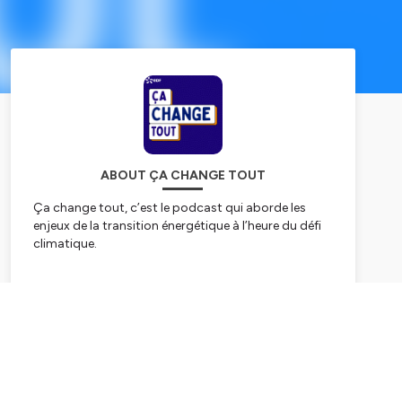
ABOUT ÇA CHANGE TOUT
Ça change tout, c’est le podcast qui aborde les
enjeux de la transition énergétique à l’heure du défi
climatique.
C’est la révolution de l’énergie, indispensable pour
réduire l’impact de l’activité humaine sur le
Subscribe
réchauffement du climat, qui est au cœur de cette
série. Comprendre les bouleversements,
technologiques, économiques et géopolitiques en
matière d’énergie voilà ce que nous vous
proposons.