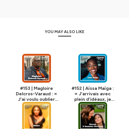
YOU MAY ALSO LIKE
#153 | Magloire
#152 | Aïssa Maïga :
Delcros-Varaud : «
« J’arrivais avec
J’ai voulu oublier
plein d’idéaux, je
l’Afrique par souci
pensais le cinéma
de conformité »
progressiste : la
douche a été hyper
froide »