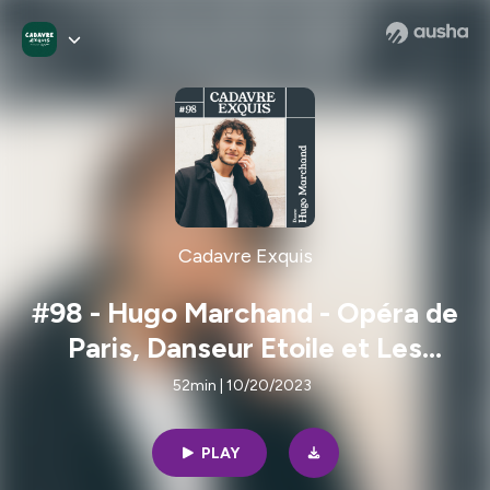
Cadavre Exquis
#98 - Hugo Marchand - Opéra de
Paris, Danseur Etoile et Les
Etoiles au Château
52min | 10/20/2023
PLAY