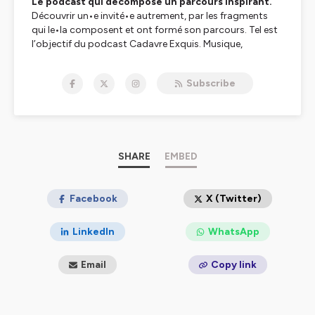
Le podcast qui décompose un parcours inspirant.
Découvrir un•e invité•e autrement, par les fragments
qui le•la composent et ont formé son parcours. Tel est
l’objectif du podcast Cadavre Exquis. Musique,
spectacle, médias, littérature, sport... Le journaliste
Jordan Meynard discute avec une personnalité au
Subscribe
destin singulier. Il revient avec lui•elle sur les moments
importants et les étapes qui ont jalonnés son parcours :
sa réussite professionnelle et personnelle, le rapport à la
famille, les moments de doute qu’il•elle a pu rencontrer,
la peur que tout s’arrête, un parcours de vie plus
méconnu et tout aussi important, raconté par l’invité•e.
SHARE
EMBED
Facebook:
https://www.facebook.com/cadavreexquispodcast
Instagram:
Facebook
X (Twitter)
https://www.instagram.com/cadavreexquispodcast/
Contact: cadavreexquispodcast@gmail.com
LinkedIn
WhatsApp
Hébergé par Ausha. Visitez
ausha.co/politique-de-
Email
Copy link
confidentialite
pour plus d'informations.