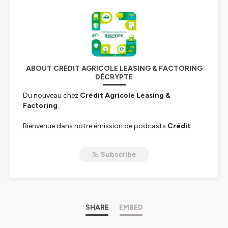
ABOUT CRÉDIT AGRICOLE LEASING & FACTORING
DÉCRYPTE
Du nouveau chez
Crédit Agricole Leasing &
Factoring
.
Bienvenue dans notre émission de podcasts
Crédit
Agricole Leasing & Factoring décrypte
,
qui offre une
plongée immersive dans les questions clées qui
Subscribe
façonnent nos manières de nous déplacer, de
consommer et de fonctionner.
Après une première saison
En route vers l'usage
, où la
mobilité et l'usage ont été mis à l'honneur, c'est au tour
de l'affacturage d'être sur le devant de la scène.
SHARE
EMBED
Principalement connue comme un accélérateur de cash,
la 1ère solution de financement court terme en