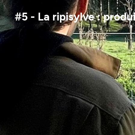
#5 - La ripisylve : prod