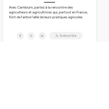
Avec Cambium, partez à la rencontre des
agriculteurs et agricultrices qui, partout en France,
font de l’arbre l’allié de leurs pratiques agricoles.
A travers nos interviews, découvrez leurs parcours,
leurs pratiques, leurs systèmes de production, et
Subscribe
leurs retours d’expériences.
Cambium est une collaboration des équipes de
l’Association Française d’Agroforesterie avec
Etienne Compagnon et Dimitri Tsitos, auteurs du
podcast anglophone « The Regenerative
Agroforestry Podcast » .
Pour en savoir plus,
accédez à notre site
!
Hébergé par Ausha. Visitez
ausha.co/politique-de-
confidentialite
pour plus d'informations.