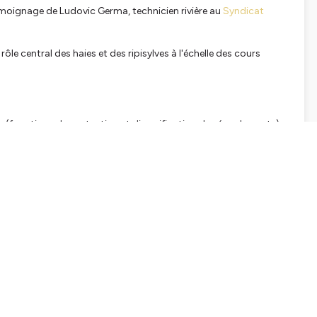
émoignage de Ludovic Germa, technicien rivière au
Syndicat
e central des haies et des ripisylves à l'échelle des cours
s (fonctions de protection et diversification des écoulements)
s de rivière,
 les agriculteurs
pisylves pour les agriculteurs
etenir
ère #gestiondeleau #technicienrivière #ripisylves
tialite
pour plus d'informations.