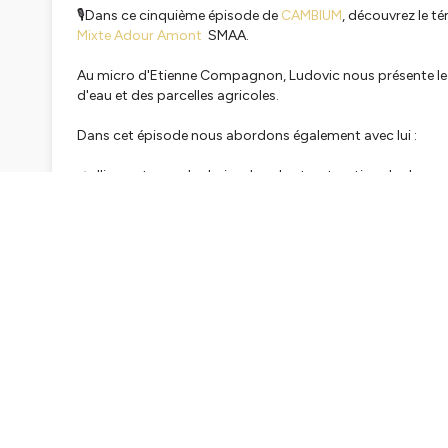
🎙Dans ce cinquième épisode de
CAMBIUM
, découvrez le t
Mixte Adour Amont
SMAA.
Au micro d'Etienne Compagnon, Ludovic nous présente le rôl
d'eau et des parcelles agricoles.
Dans cet épisode nous abordons également avec lui :
👉 l'importance des haies dans la structuration des berge
👉 les problématiques de salissement
👉 la régénération naturelle assistée (RNA) des ripisylves
👉 la gestion et l'entretien des ressources ligneuses en bord
👉 la valorisation du bois en biomasse ou en plaquette par
👉 l'intérêt à la fois économique et environnemental des ri
👉 ainsi que des conseils et ressources pour mieux les entr
#agroforesterie #podcast #agriculteurs #eau #climat #rivi
Hébergé par Ausha. Visitez
ausha.co/politique-de-confiden