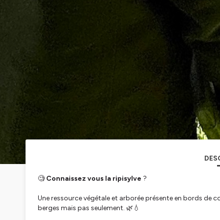
DES
🧐
Connaissez vous la ripisylve
?
Une ressource végétale et arborée présente en bords de cou
berges mais pas seulement. 🌿💧