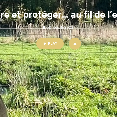
uire et protéger… au fil de 
1h02 | 05/16/2023
PLAY