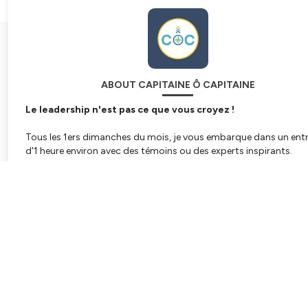
ABOUT CAPITAINE Ô CAPITAINE
Le leadership n'est pas ce que vous croyez !
Tous les 1ers dimanches du mois, je vous embarque dans un entr
d'1 heure environ avec des témoins ou des experts inspirants.
Subscribe
Dans ces épisodes, vous trouverez :
- des astuces actionnables
- des repères théoriques
- des réflexions inspirantes
- des anecdotes de vie
- des exemples concrets