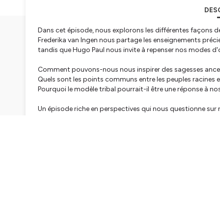
DES
Dans cet épisode, nous explorons les différentes façons de
Frederika van Ingen nous partage les enseignements précie
tandis que Hugo Paul nous invite à repenser nos modes d'or
Comment pouvons-nous nous inspirer des sagesses ancestr
Quels sont les points communs entre les peuples racines 
Pourquoi le modèle tribal pourrait-il être une réponse à no
Un épisode riche en perspectives qui nous questionne sur n
LE SITE DES CAPITAINES :
https://www.lescapitaines.com
LA CHAINE YOUTUBE :
https://www.youtube.com/chan
LINKEDIN :
https://www.linkedin.com/in/baptiste-marin-le
Hébergé par Ausha. Visitez
ausha.co/politique-de-confiden