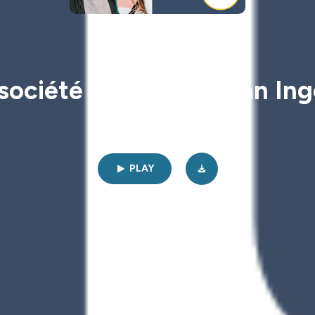
Capitaine Ô Capitaine
 société - Frederika Van In
1h31 | 06/01/2025
PLAY