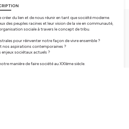
CRIPTION
 créer du lien et de nous réunir en tant que société moderne.
ux des peuples racines et leur vision de la vie en communauté,
ganisation sociale à travers le concept de tribu.
ales pour réinventer notre façon de vivre ensemble ?
et nos aspirations contemporaines ?
s enjeux sociétaux actuels ?
otre manière de faire société au XXIème siècle.
/
nel/UCvBe0M1zMwmBHcJkTEFoD2w
s-capitaines/
tialite
pour plus d'informations.