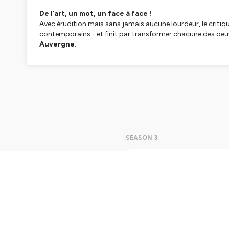
De l’art, un mot, un face à face !
Avec érudition mais sans jamais aucune lourdeur, le critiqu
contemporains - et finit par transformer chacune des oeuvre
Auvergne
.
Cartels
est produit et édité par l’association
l’Onde Por
Cartels est disponible sur toutes les plateformes d’
Production :
Le Chantier
/
L’Onde Porteuse
Auteur :
Jean-Charles Vergne
Réalisation, mixage et design sonore :
Benoît Bouscarel
Présentation :
Lolita Barse
SEASON 3
Hébergé par Ausha. Visitez
ausha.co/politique-de-confiden
S03E32
Néophyte
poétique 
venons de
d'inform
Play
15m