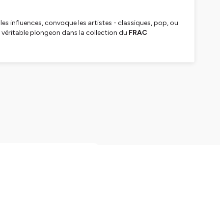
les influences, convoque les artistes - classiques, pop, ou
n véritable plongeon dans la collection du
FRAC
 savoureuse interprétation
nger à tout ce dont nous
dentialite pour plus