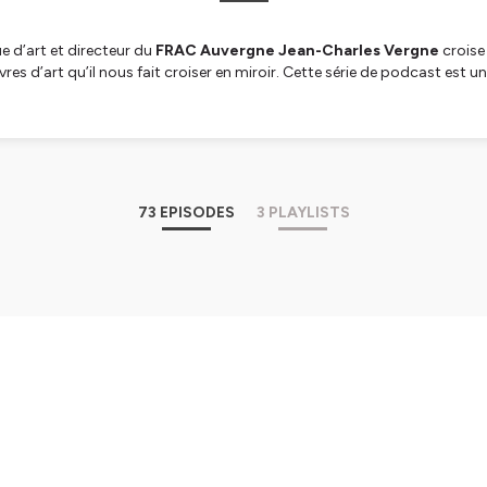
e d’art et directeur du
FRAC Auvergne Jean-Charles Vergne
croise 
s d’art qu’il nous fait croiser en miroir. Cette série de podcast est u
teuse.
écoute et sur
lechantier.radio
73 EPISODES
3 PLAYLISTS
tialite
pour plus d'informations.
 - Marina Gadonneix
s happés par les images scientifiques, notre ignorance apporte cette
des univers. La saison 3 de Cartels touche à sa fin, il est temps de so
 traverser. Hébergé par Ausha. Visitez ausha.co/fr/politique-de-confi
ations.
in | Published on October 19, 2022