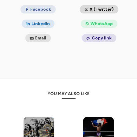
https://smartlink.ausha.co/catchup
Facebook
X (Twitter)
Hébergé par Ausha. Visitez
ausha.co/politique-de-
confidentialite
pour plus d'informations.
LinkedIn
WhatsApp
Email
Copy link
YOU MAY ALSO LIKE