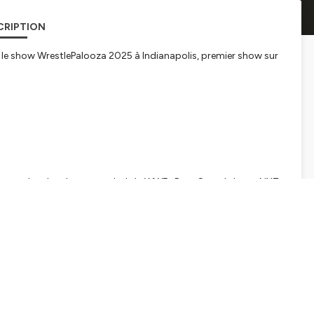
CRIPTION
 le show WrestlePalooza 2025 à Indianapolis, premier show sur
e et analyse les shows catch de la WWE : Raw, Smackdown, NXT,
ries, Royal Rumble et tous les grands événements de l'année.
w.kicktipp.fr/catchup
//smartlink.ausha.co/catchup
tialite
pour plus d'informations.