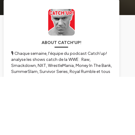
ABOUT CATCH'UP!
🎙️ Chaque semaine, l’équipe du podcast Catch'up!
analyse les shows catch de la WWE : Raw,
Smackdown, NXT, WrestleMania, Money In The Bank,
SummerSlam, Survivor Series, Royal Rumble et tous
les grands événements de l'année.
Subscribe
💬 Rejoignez la communauté sur Discord :
https://discord.gg/8j8b2xR
👑 Défiez les auditeurs au concours de pronos :
https://www.kicktipp.fr/catchup
🔔 Abonnez-vous pour ne manquer aucun épisode :
https://smartlink.ausha.co/catchup