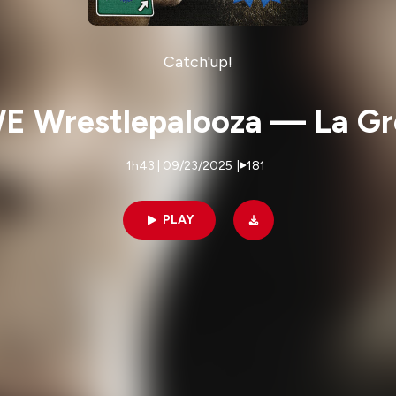
Catch'up!
E Wrestlepalooza — La Gro
1h43 | 09/23/2025
|
181
PLAY