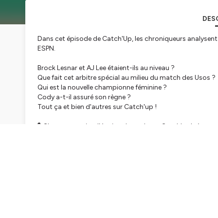
DES
Dans cet épisode de Catch'Up, les chroniqueurs analysent
ESPN.
Brock Lesnar et AJ Lee étaient-ils au niveau ?
Que fait cet arbitre spécial au milieu du match des Usos ?
Qui est la nouvelle championne féminine ?
Cody a-t-il assuré son règne ?
Tout ça et bien d'autres sur Catch'up !
🎙️ Chaque semaine, l’équipe du podcast Catch'up! résum
WrestleMania, Money In The Bank, SummerSlam, Survivor Se
💬 Rejoignez la communauté sur Discord : / discord
👑 Défiez les auditeurs au concours de pronos :
https://ww
🔔 Abonnez-vous pour ne manquer aucun épisode :
https:
Hébergé par Ausha. Visitez
ausha.co/politique-de-confiden