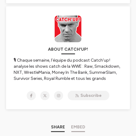
ABOUT CATCH'UP!
🎙️ Chaque semaine, l’équipe du podcast Catch'up!
analyse les shows catch de la WWE : Raw, Smackdown,
NXT, WrestleMania, Money In The Bank, SummerSlam,
Survivor Series, Royal Rumble et tous les grands
événements de l'année.
Subscribe
💬 Rejoignez la communauté sur Discord :
https://discord.gg/8j8b2xR
👑 Défiez les auditeurs au concours de pronos :
https://www.kicktipp.fr/catchup
SHARE
EMBED
🔔 Abonnez-vous pour ne manquer aucun épisode :