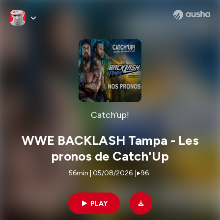
Catch'up!
WWE BACKLASH Tampa - Les
pronos de Catch'Up
56min | 05/08/2026
|
96
PLAY