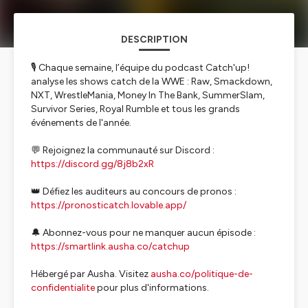
DESCRIPTION
🎙️ Chaque semaine, l’équipe du podcast Catch'up!
analyse les shows catch de la WWE : Raw, Smackdown,
NXT, WrestleMania, Money In The Bank, SummerSlam,
Survivor Series, Royal Rumble et tous les grands
événements de l'année.
💬 Rejoignez la communauté sur Discord :
https://discord.gg/8j8b2xR
👑 Défiez les auditeurs au concours de pronos :
https://pronosticatch.lovable.app/
🔔 Abonnez-vous pour ne manquer aucun épisode :
https://smartlink.ausha.co/catchup
Hébergé par Ausha. Visitez
ausha.co/politique-de-
confidentialite
pour plus d'informations.