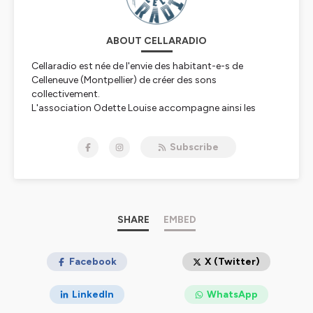
ABOUT CELLARADIO
Cellaradio est née de l'envie des habitant-e-s de
Celleneuve (Montpellier) de créer des sons
collectivement.
L'association Odette Louise accompagne ainsi les
créateurs et créatrices en herbe de ce quartier vivant de
Montpellier, à fabriquer des podcasts ensemble.
Subscribe
Témoignages, reportages, interviews, fictions,
documentaires... Toutes les envies sont récoltées pour
enchanter vos oreilles!
Les émissions sont souvent poétiques, parfois drôles, et
toujours pleines de nos singularités.
Bonne écoute!
SHARE
EMBED
Hébergé par Ausha. Visitez
ausha.co/politique-de-
confidentialite
Facebook
pour plus d'informations.
X (Twitter)
LinkedIn
WhatsApp