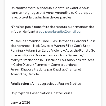
Un énorme merci à Khaoula, Chantal et Camille pour
leurs témoignages et à Anne, Amandine et Khadra pour
la récolte et la traduction de ces paroles.
N’hésitez pas à nous faire des retours ou demander des
infos en écrivant à
equipecellaradio@gmail.com
Musiques :
Mambo Time
- Las Hermanas Caronni
/
Loin
des hommes
- Nick Caves et Warren Ellis /
Can't Stop
Running
- Adam Ben Ezra /
Violent
– Ades the Planet /
So
Broken
– Björk /
Douce maison
- Anne Sylvestre /
Martyre : melancholia
– Mathilde /
Au salon des refusées
– Claire Diterzi /
Femmes
– Camelia Jordana
Avec :
Khaoula traduite par Khadra, Chantal et
Amandine, Camille
Réalisation :
Anne Legraciet et Pauline Brottes
Un projet de l’ association Odette Louise
Janvier 2026