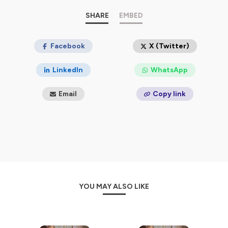
https://centre-sesame.fr
SHARE
EMBED
Hébergé par Ausha. Visitez
ausha.co/politique-de-
confidentialite
pour plus d'informations.
Facebook
X (Twitter)
LinkedIn
WhatsApp
Email
Copy link
YOU MAY ALSO LIKE