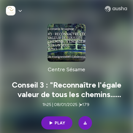
Centre Sésame
Conseil 3 : "Reconnaître l'égale
valeur de tous les chemins...
s'engager sur un seul" - Partie 2/2
1h25 | 08/01/2025
|
179
PLAY