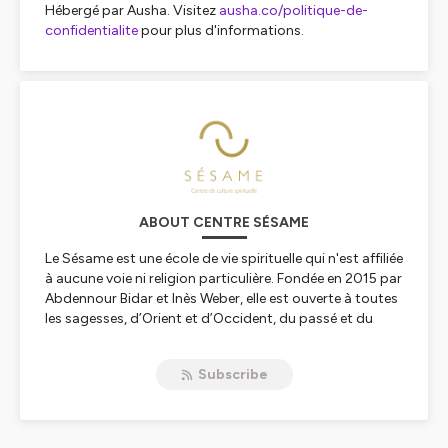
Hébergé par Ausha. Visitez
ausha.co/politique-de-
confidentialite
pour plus d'informations.
ABOUT CENTRE SÉSAME
Le Sésame est une école de vie spirituelle qui n'est affiliée
à aucune voie ni religion particulière. Fondée en 2015 par
Abdennour Bidar et Inès Weber, elle est ouverte à toutes
les sagesses, d’Orient et d’Occident, du passé et du
présent. L’école du Sésame est libre parce qu’au
Sésame chacun peut chercher et pratiquer sa propre
Subscribe
voie. L'école du Sésame est également fraternelle parce
qu'elle rassemble des chercheurs de sens et de sagesse
de toute horizon et de toute conviction dans un esprit
de respect mutuel. Pour plus d'informations :