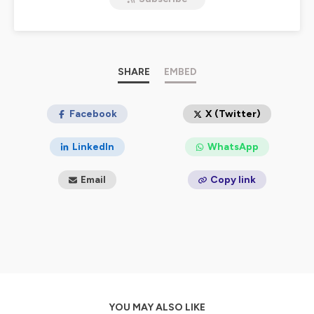
tous écho aux évènements auxquels nous convions les
membres du Cercle.
Chaque épisode est composé d'une interview. Devant le
micro, l'invité du jour: un artiste, une conférencière, une
directrice de cinéma, un organisateur de festival ... Et
derrière le micro, c'est moi, Marine, la voix du Cercle! Ma
SHARE
EMBED
mission est simple: lire dans vos pensées et poser les
questions que vous vous posez, sur le thème de
l'épisode, à notre invité.
Facebook
X (Twitter)
Pour en savoir plus, vous savez ce qu'il vous reste à faire!
LinkedIn
WhatsApp
Hébergé par Ausha. Visitez
ausha.co/politique-de-
confidentialite
pour plus d'informations.
Email
Copy link
YOU MAY ALSO LIKE