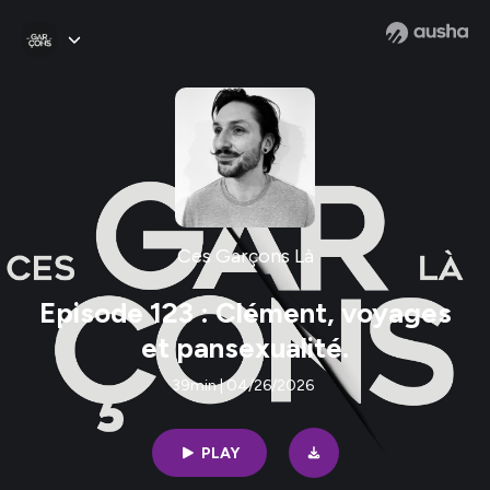
Ces Garçons Là
Episode 123 : Clément, voyages
et pansexualité.
39min | 04/26/2026
PLAY