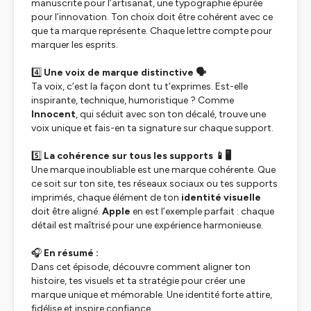
manuscrite pour l’artisanat, une typographie épurée
pour l’innovation. Ton choix doit être cohérent avec ce
que ta marque représente. Chaque lettre compte pour
marquer les esprits.
4️⃣
Une voix de marque distinctive 🗣️
Ta voix, c’est la façon dont tu t’exprimes. Est-elle
inspirante, technique, humoristique ? Comme
Innocent
, qui séduit avec son ton décalé, trouve une
voix unique et fais-en ta signature sur chaque support.
5️⃣
La cohérence sur tous les supports 📱🖥️
Une marque inoubliable est une marque cohérente. Que
ce soit sur ton site, tes réseaux sociaux ou tes supports
imprimés, chaque élément de ton
identité visuelle
doit être aligné.
Apple
en est l’exemple parfait : chaque
détail est maîtrisé pour une expérience harmonieuse.
🎧
En résumé :
Dans cet épisode, découvre comment aligner ton
histoire, tes visuels et ta stratégie pour créer une
marque unique et mémorable. Une identité forte attire,
fidélise et inspire confiance.