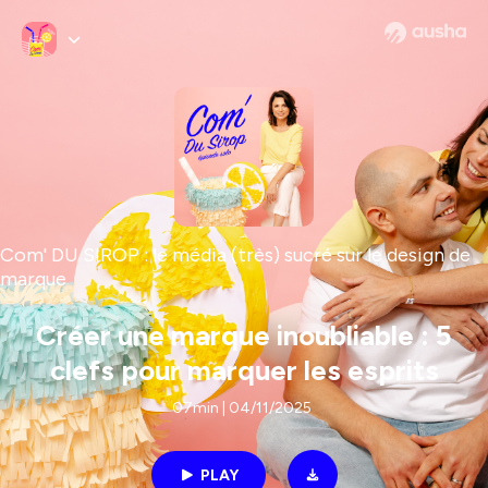
Com' DU SIROP : le média (très) sucré sur le design de
marque
Créer une marque inoubliable : 5
clefs pour marquer les esprits
07min | 04/11/2025
PLAY