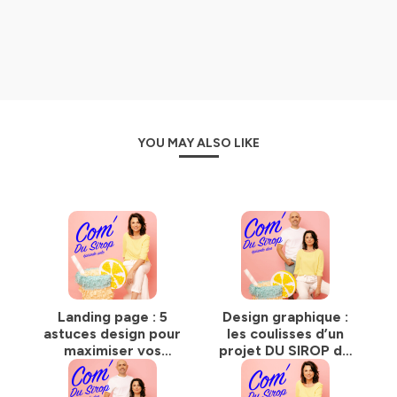
✔️ Tu rêves de diffuser ce brin de folie que tu as mais tu ne
sais pas comment y parvenir
✔️ Tu veux des solutions concrètes pour booster tes
objectifs de croissance
Sirote ce podcast. Tu es au bon endroit pour trouver ta
prochaine ressource de développement.
YOU MAY ALSO LIKE
Ici ça papote.
Et ça porte haut le point de vue.
Je suis
Anouk Trombetta,
consultante en communication
de marque et cofondatrice de l'agence DU SIROP design.
Une agence de design où il fait bon imaginer, inventer et
boire du bon sirop bien frais pour communiquer !
Parce que je suis persuadée qu'une autre façon de
communiquer existe,
je t'encourage à sortir des recettes
visitées des milliers fois. Pour se faire remarquer, il faut se
Landing page : 5
Design graphique :
démarquer. Et le rester. Le wasabi ça pique la langue et les
astuces design pour
les coulisses d’un
yeux mais ça redescend vite. L'objectif est bien de perdurer
maximiser vos
projet DU SIROP de
dans le coeur de ton audience cible.
conversions
A à Z
Seule ou accompagnée d'un invité
, je t'aide à trouver ton