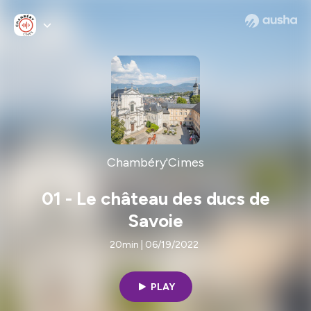
Chambéry'Cimes
01 - Le château des ducs de
Savoie
20min | 06/19/2022
PLAY