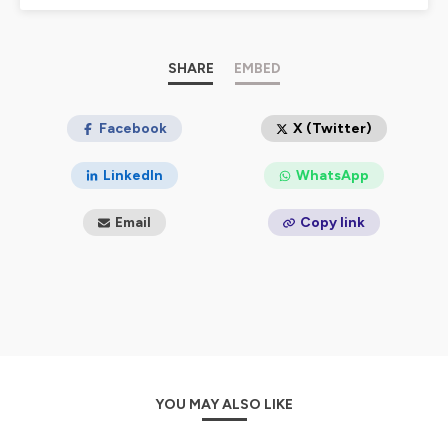
De podcast en podcast, voici une invitation pour vivre
une aventure Chambéry’Cimes ! Ensemble, nous
prendrons le temps de poser nos regards, nous
ouvrirons le livre d’histoire de la Maison de Savoie,
SHARE
EMBED
écouterons les murmures du cœur de ville…. Nous
ferons des rencontres pour toujours plus de
confidences... Chambéry comme une évidence...
Facebook
X (Twitter)
Hébergé par Ausha. Visitez
ausha.co/politique-de-
LinkedIn
WhatsApp
confidentialite
pour plus d'informations.
Email
Copy link
YOU MAY ALSO LIKE