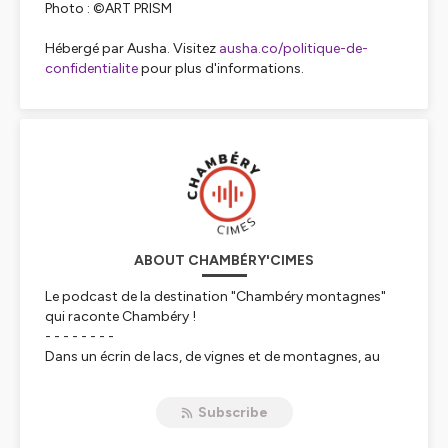
Photo : ©ART PRISM
Hébergé par Ausha. Visitez
ausha.co/politique-de-
confidentialite
pour plus d'informations.
ABOUT CHAMBÉRY'CIMES
Le podcast de la destination "Chambéry montagnes"
qui raconte Chambéry !
- - - - - - - -
Dans un écrin de lacs, de vignes et de montagnes, au
cœur d’un panorama d’exception…. Voici les premiers
mots d’une histoire, les premières notes d’une mélodie…
Subscribe
Prémices d’une douce découverte de Chambéry.