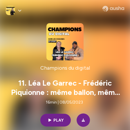
Champions du digital
11. Léa Le Garrec - Frédéric
Piquionne : même ballon, même
passion ! Interview à Clairefont
16min | 08/05/2023
PLAY