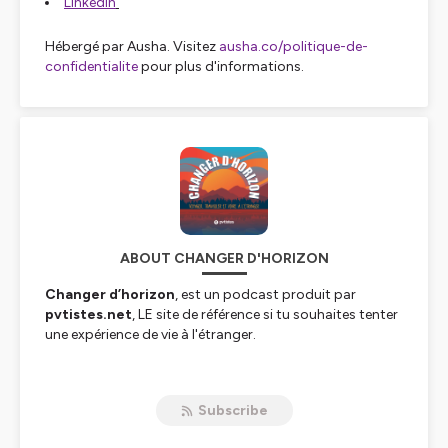
LinkedIn
Hébergé par Ausha. Visitez
ausha.co/politique-de-
confidentialite
pour plus d'informations.
ABOUT CHANGER D'HORIZON
Changer d’horizon
, est un podcast produit par
pvtistes.net
, LE site de référence si tu souhaites tenter
une expérience de vie à l'étranger.
Tous les lundis, découvre un nouvel épisode, un nouveau
témoignage de vie ainsi que des conseils pour t’aider à
Subscribe
préparer ton départ à l’étranger ou à vivre au mieux ton
aventure.