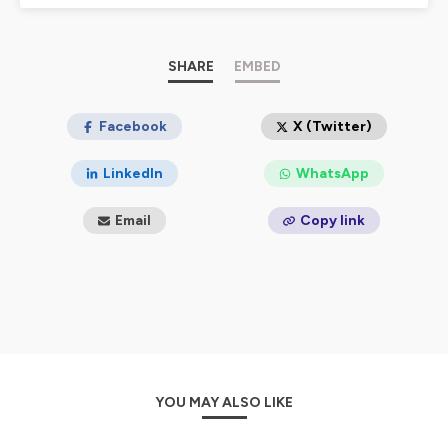
Hébergé par Ausha. Visitez
ausha.co/politique-de-
confidentialite
pour plus d'informations.
SHARE
EMBED
Facebook
X (Twitter)
LinkedIn
WhatsApp
Email
Copy link
YOU MAY ALSO LIKE