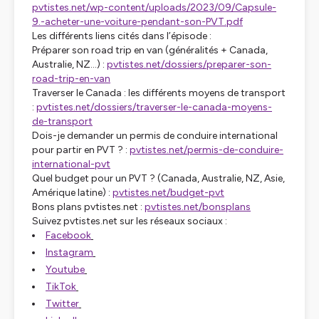
pvtistes.net/wp-content/uploads/2023/09/Capsule-
9.-acheter-une-voiture-pendant-son-PVT.pdf
Les différents liens cités dans l’épisode :
Préparer son road trip en van (généralités + Canada,
Australie, NZ…) :
pvtistes.net/dossiers/preparer-son-
road-trip-en-van
Traverser le Canada : les différents moyens de transport
:
pvtistes.net/dossiers/traverser-le-canada-moyens-
de-transport
Dois-je demander un permis de conduire international
pour partir en PVT ? :
pvtistes.net/permis-de-conduire-
international-pvt
Quel budget pour un PVT ? (Canada, Australie, NZ, Asie,
Amérique latine) :
pvtistes.net/budget-pvt
Bons plans pvtistes.net :
pvtistes.net/bonsplans
Suivez pvtistes.net sur les réseaux sociaux :
Facebook
Instagram
Youtube
TikTok
Twitter