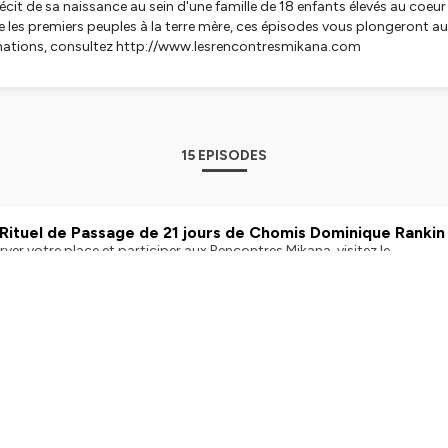
it de sa naissance au sein d'une famille de 18 enfants élevés au coeur 
 lie les premiers peuples à la terre mère, ces épisodes vous plongeront au
ormations, consultez http://www.lesrencontresmikana.com
tialite
pour plus d'informations.
15 EPISODES
 Rituel de Passage de 21 jours de Chomis Dominique Rankin
rver votre place et participer aux Rencontres Mikana, visitez le
resmikana.com/ Écoutez le récit fascinant du rituel de passage ultime qu'à vécu
e Dominique Rankin, 21 jours juché en hauteur sur une plateforme, sans
ar Ausha. Visitez ausha.co/fr/politique-de-confidentialite pour plus 
in | Published on September 1, 2024
 Leadership selon le Chef Héréditaire Dominique Rankin
rver votre place et participer aux Rencontres Mikana, visitez le
tresmikana.com/ Découvrez comment dès l'âge de 7 ans, le jeune Kapiteotak a
ait d'être choisi comme futur chef héréditaire, poursuivant la tradition 