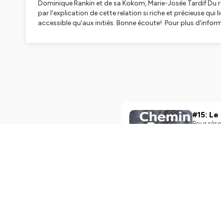
Dominique Rankin et de sa Kokom, Marie-Josée Tardif Du réc
par l'explication de cette relation si riche et précieuse qui
accessible qu'aux initiés. Bonne écoute! Pour plus d'inf
Hébergé par Ausha. Visitez
ausha.co/politique-de-confiden
#15: Le
Pour rése
https://www.lesrencont
Grand-Pèr
Hébergé p
Play
41m
#14: Le
Pour rése
https://www.lesrencon
vécu le f