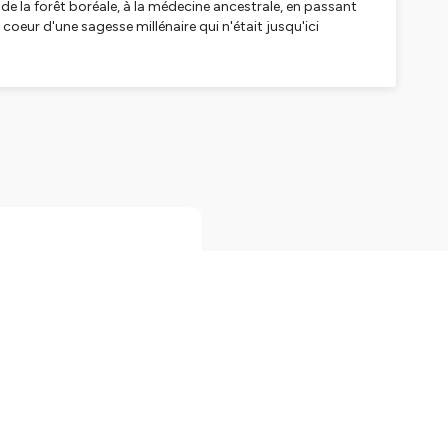
de la forêt boréale, à la médecine ancestrale, en passant
 coeur d'une sagesse millénaire qui n'était jusqu'ici
 nourriture et sans eau.
d'informations.
d'une longue lignée de