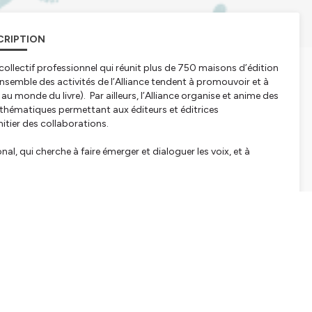
CRIPTION
collectif professionnel qui réunit plus de 750 maisons d’édition
semble des activités de l’Alliance tendent à promouvoir et à
ée au monde du livre). Par ailleurs, l’Alliance organise et anime des
s thématiques permettant aux éditeurs et éditrices
nitier des collaborations.
al, qui cherche à faire émerger et dialoguer les voix, et à
tour de la notion d'économie.
collectif "
Pour une démarche de progrès par les droits
r la
Ferarock
.
tialite
pour plus d'informations.