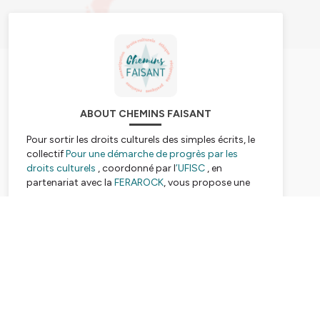
ABOUT CHEMINS FAISANT
Pour sortir les droits culturels des simples écrits, le
collectif
Pour une démarche de progrès par les
droits culturels
, coordonné par l
’UFISC
, en
partenariat avec la
FERAROCK
, vous propose une
série de podcasts en 10 épisodes et autant de
témoignages d’acteur·rice·s de terrain :
Chemins
Subscribe
Faisant
.
Comment mieux
coopérer
sur un territoire, en
prenant en compte les personnes et autres