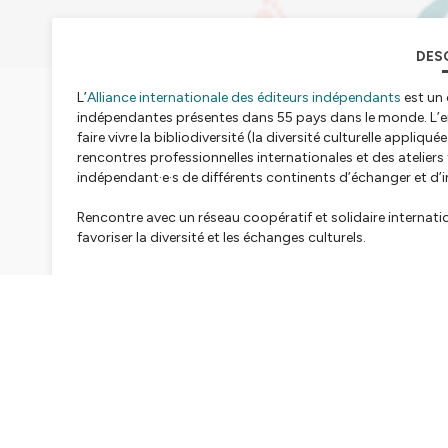
DES
L’
Alliance internationale des éditeurs indépendants
est un 
indépendantes présentes dans 55 pays dans le monde. L’en
faire vivre la bibliodiversité (la diversité culturelle appliqu
rencontres professionnelles internationales et des atelier
indépendant·e·s de différents continents d’échanger et d’i
Rencontre avec un réseau coopératif et solidaire internation
favoriser la diversité et les échanges culturels.
Retrouvez aussi dans cet épisode un éclairage critique au
Ce podcast vous est proposé par l'
UFISC
dans le cadre du 
culturels"
. Cet épisode a été réalisé par
Radio Primitive
pou
Hébergé par Ausha. Visitez
ausha.co/politique-de-confiden