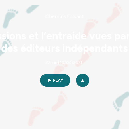
Chemins Faisant
sions et l’entraide vues par
des éditeurs indépendants
27min | 10/04/2021
PLAY