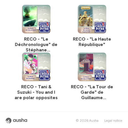
RECO - "Le
RECO - "La Haute
Déchronologue" de
République"
Stéphane
Beauverger
RECO - Tani &
RECO - "La Tour de
Suzuki - You and I
Garde" de
are polar opposites
Guillaume
Chamanadjian et
Claire Duvivier
© 2026 Ausha
Legal notice