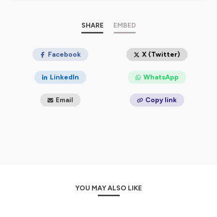
Mémo, en cas de doutes :
Un roman est un livre
SHARE
EMBED
Une BD est un livre
Un mange est un livre
Un essai est un livre
Facebook
X (Twitter)
Une biographie est un livre
Si ça se lit, c'est un livre (on est en train de débattre
LinkedIn
WhatsApp
sur les notices d'utilisations, nous ne sommes pas
encore sûrs)
Email
Copy link
Label Podcut
Hébergé par Ausha. Visitez
ausha.co/politique-de-
confidentialite
pour plus d'informations.
YOU MAY ALSO LIKE