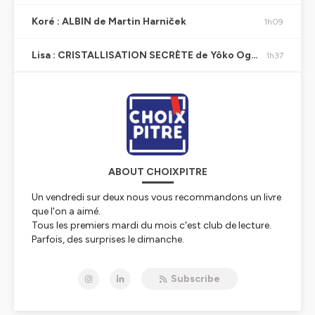
Koré : ALBIN de Martin Harniček
1h09
Lisa : CRISTALLISATION SECRÈTE de Yôko Ogawa
1h37
ABOUT CHOIXPITRE
Un vendredi sur deux nous vous recommandons un livre
que l'on a aimé.
Tous les premiers mardi du mois c'est club de lecture.
Parfois, des surprises le dimanche.
Choixpitre est un podcast participatif de gens qui
Subscribe
aiment lire de temps en temps ou beaucoup,
contactez-nous 🤗