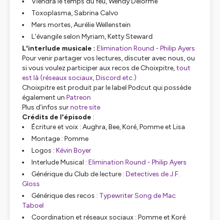
Viendra le temps du feu, Wendy Delorme
Toxoplasma, Sabrina Calvo
Mers mortes, Aurélie Wellenstein
L'évangile selon Myriam, Ketty Steward
L'interlude musicale :
Elimination Round - Philip Ayers
Pour venir partager vos lectures, discuter avec nous, ou
si vous voulez participer aux recos de Choixpitre,
tout
est là (réseaux sociaux, Discord etc.)
Choixpitre est produit par le label Podcut qui possède
également un
Patreon
Plus d'infos sur
notre site
Crédits de l'épisode
:
Écriture et voix :
Aughra, Bee, Koré, Pomme et Lisa
Montage : Pomme
Logos :
Kévin Boyer
Interlude Musical :
Elimination Round - Philip Ayers
Générique du Club de lecture :
Detectives de J.F.
Gloss
Générique des recos :
Typewriter Song de Mac
Taboel
Coordination et réseaux sociaux : Pomme et Koré