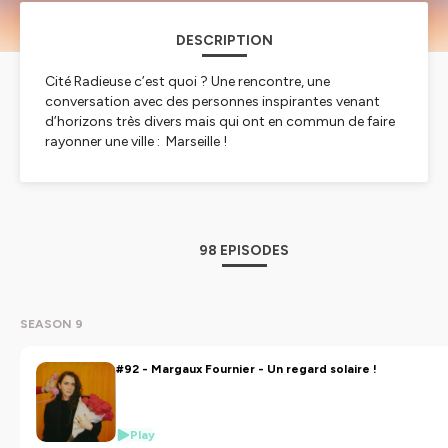
DESCRIPTION
Cité Radieuse c’est quoi ? Une rencontre, une
conversation avec des personnes inspirantes venant
d’horizons très divers mais qui ont en commun de faire
rayonner une ville : Marseille !
Elles y vivent, y ont vécu ou tout simplement l’aiment
pour ce qu’elle a à offrir : Marseille est lumineuse,
bouillonnante, arlequinée, agitée, on l’aime autant qu’on
la déteste ... parfois ! Parfois seulement !
Je suis Caroline Bindel, journaliste basée à Marseille.
98 EPISODES
Bienvenue dans Cité Radieuse !
Hébergé par Ausha. Visitez
ausha.co/politique-de-
confidentialite
pour plus d'informations.
SEASON 9
#92 - Margaux Fournier - Un regard solaire !
Play