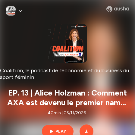
Coalition, le podcast de l'économie et du business du
sport féminin
EP. 13 | Alice Holzman : Comment
AXA est devenu le premier namer
de l'histoire de l'Elite 1 féminine
40min | 05/11/2026
de rugby
PLAY