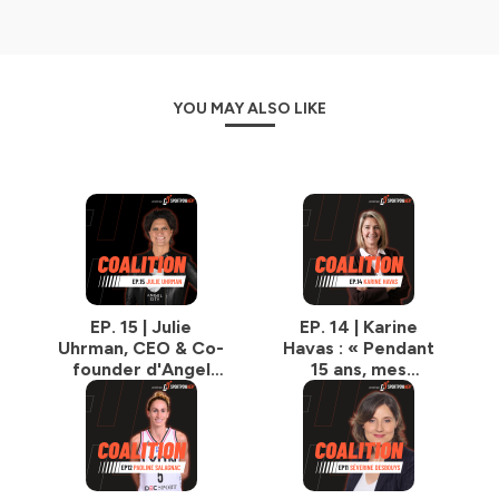
💬
Fréquence :
2 fois par mois.
🎙️
Produit par :
SPORTPOW
HER©
, la plateforme qui
structure et accélère la croissance du sport féminin.
Hébergé par Ausha. Visitez
ausha.co/politique-de-
YOU MAY ALSO LIKE
confidentialite
pour plus d'informations.
EP. 15 | Julie
EP. 14 | Karine
Uhrman, CEO & Co-
Havas : « Pendant
founder d'Angel
15 ans, mes
City FC : investir
collaborateurs ne
dans le sport
savaient pas que
féminin comme on
j'avais été sportive
investit dans une
de haut niveau »
marque mondiale
[EN]