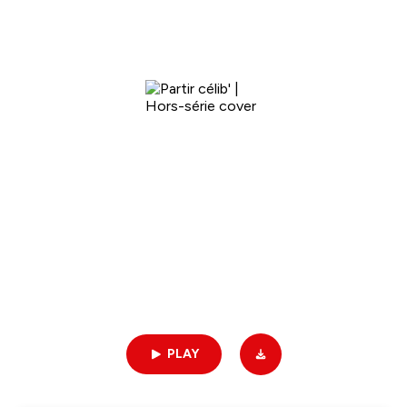
Cœur de Mission
Partir célib' | Hors-série
22min | 03/01/2026
PLAY